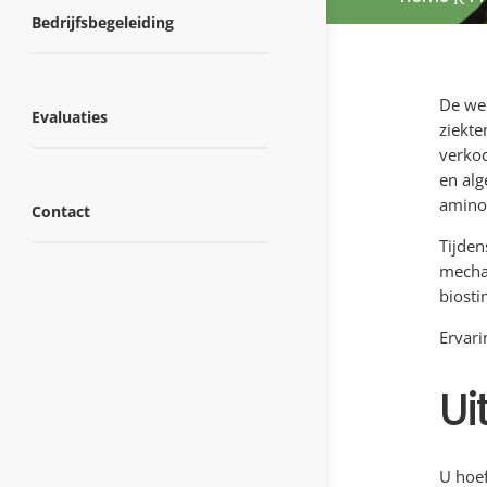
Bedrijfsbegeleiding
De we
Evaluaties
ziekte
verkoc
en alg
amino
Contact
Tijden
mecha
biosti
Ervari
Ui
U hoef