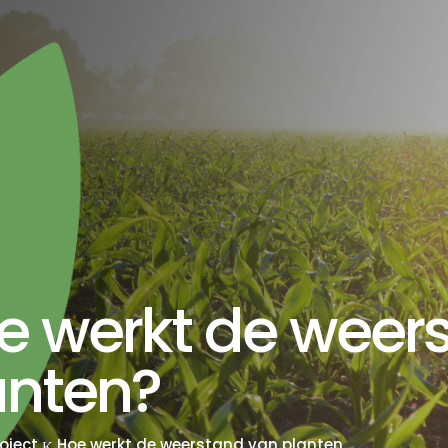
e werkt de weer
anten?
oject
Hoe werkt de weerstand van planten
K